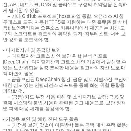
션, API, 네트워크, DNS 및 클라우드 구성의 취약점을 신속하
게 탐지할 수 있음.
– 기타 GitHub 프로젝트( hosts 파일 통합, 오픈소스 AI 침
투테스트 도구, 자동 HTTPS를 지원하는 다중 플랫폼 웹 서버
등): 보안관리자는 오픈소스 커뮤니티에서 제공되는 최신 도
구와 스크립트를 검토하여 취약점 탐지, 침투테스트, 서버 보
안 강화를 도모해야 함.
• 디지털자산 및 공급망 보안
– 디지털자산 크로스 체인 보안 위협 분석 리포트
[DeepChain]: 디지털자산과 크로스 체인 기술에서 발생할 수
있는 보안 위협을 심층 분석한 내용을 참고하여 자산 보호 대
책 마련이 필요.
– 금융보안원 DeepChain 창간: 금융 및 디지털자산 보안에
대한 심도 있는 인텔리전스 리포트를 통해 최신 위협 동향을
파악할 것.
– (공동) 카드 부정 사용 피해 및 소비자경보 발령: 금융 및
결제 시스템의 불법 사용과 관련된 경고 내용으로, 보안 정책
및 피해 대응 체계를 점검해야 함.
• 가정용 보안 및 해킹 진단 도구 활용
– [가정용 보안] 맞벌이 여름방학 돌봄 공백 대비 홈캠 활용:
가정 내 보안 강화와 자녀 안전 확보를 위한 방법 제시.