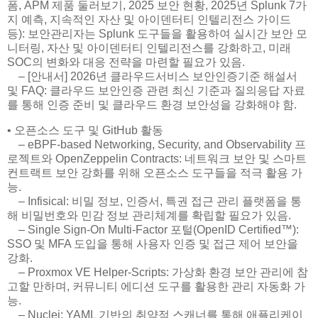
폼, APM 제품 둘러보기, 2025 보안 현황, 2025년 Splunk 7가
지 예측, 지속적인 자산 및 아이덴터티 인텔리전스 가이드
등): 보안관리자는 Splunk 도구들을 활용하여 실시간 보안 모
니터링, 자산 및 아이덴터티 인텔리전스를 강화하고, 미래
SOC의 변화와 대응 전략을 마련할 필요가 있음.
– [안내서] 2026년 클라우드서비스 보안인증기준 해설서
및 FAQ: 클라우드 보안인증 관련 최신 기준과 질의응답 자료
를 통해 인증 준비 및 클라우드 환경 보안성을 강화해야 함.
• 오픈소스 도구 및 GitHub 활동
– eBPF-based Networking, Security, and Observability 프
로젝트와 OpenZeppelin Contracts: 네트워크 보안 및 스마트
컨트랙트 보안 강화를 위해 오픈소스 도구들을 적극 활용 가
능.
– Infisical: 비밀 정보, 인증서, 특권 접근 관리 플랫폼을 통
해 비밀번호와 민감 정보 관리체계를 확립할 필요가 있음.
– Single Sign-On Multi-Factor 포털(OpenID Certified™):
SSO 및 MFA 도입을 통해 사용자 인증 및 접근 제어 보안을
강화.
– Proxmox VE Helper-Scripts: 가상화 환경 보안 관리에 참
고할 만하며, 커뮤니티 에디션 도구를 활용한 관리 자동화 가
능.
– Nuclei: YAML 기반의 취약점 스캐너를 통해 애플리케이