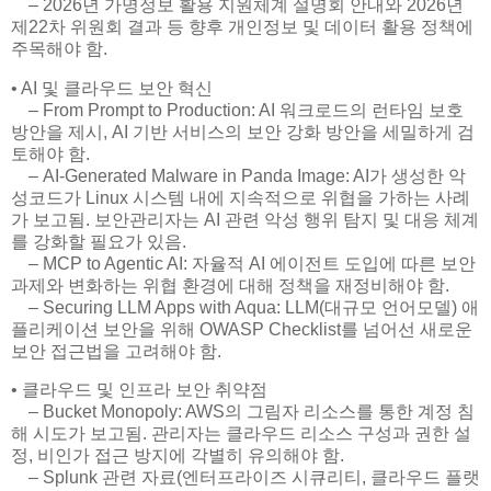
– 2026년 가명정보 활용 지원체계 설명회 안내와 2026년
제22차 위원회 결과 등 향후 개인정보 및 데이터 활용 정책에
주목해야 함.
• AI 및 클라우드 보안 혁신
– From Prompt to Production: AI 워크로드의 런타임 보호
방안을 제시, AI 기반 서비스의 보안 강화 방안을 세밀하게 검
토해야 함.
– AI-Generated Malware in Panda Image: AI가 생성한 악
성코드가 Linux 시스템 내에 지속적으로 위협을 가하는 사례
가 보고됨. 보안관리자는 AI 관련 악성 행위 탐지 및 대응 체계
를 강화할 필요가 있음.
– MCP to Agentic AI: 자율적 AI 에이전트 도입에 따른 보안
과제와 변화하는 위협 환경에 대해 정책을 재정비해야 함.
– Securing LLM Apps with Aqua: LLM(대규모 언어모델) 애
플리케이션 보안을 위해 OWASP Checklist를 넘어선 새로운
보안 접근법을 고려해야 함.
• 클라우드 및 인프라 보안 취약점
– Bucket Monopoly: AWS의 그림자 리소스를 통한 계정 침
해 시도가 보고됨. 관리자는 클라우드 리소스 구성과 권한 설
정, 비인가 접근 방지에 각별히 유의해야 함.
– Splunk 관련 자료(엔터프라이즈 시큐리티, 클라우드 플랫