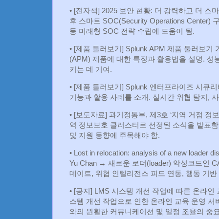
• [전자책] 2025 보안 현황: 더 강력하고 더 스마트
후 스마트 SOC(Security Operations Ce
등 미래형 SOC 전략 수립에 도움이 됨.
• [제품 둘러보기] Splunk APM 제품 둘러보기 가
(APM) 제품에 대한 특징과 활용법을 설명. 
키는 데 기여.
• [제품 둘러보기] Splunk 엔터프라이즈 시큐리티 
기능과 활용 사례를 소개. 실시간 위협 탐지, 사
• [보도자료] 과기정통부, 제3호 ‘지역 거점 정보보호
역 정보보호 클러스터로 선정된 소식을 발표함.
및 지원 동향에 주목해야 함.
• Lost in relocation: analysis of a new loader
Yu Chan → 새로운 로더(loader) 악성코드인
데이트, 위협 인텔리전스 피드 연동, 행동 기반
• [공지] LMS 시스템 개선 작업에 따른 온라인 교
스템 개선 작업으로 인한 온라인 교육 운영 서
와의 원활한 커뮤니케이션 및 일정 조율의 중