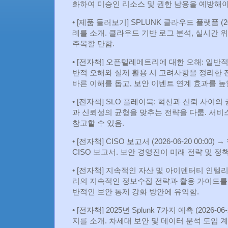
화하여 미승인 리소스 및 권한 남용을 예방해야
• [제품 둘러보기] SPLUNK 클라우드 플랫폼 (20
례를 소개. 클라우드 기반 로그 분석, 실시간 
주목할 만함.
• [전자책] 오픈텔레메트리에 대한 오해: 일반적인 
반적 오해와 실제 활용 시 고려사항을 정리한 전자책
바른 이해를 돕고, 보안 이벤트 연계 효과를 높일
• [전자책] SLO 플레이북: 혁신과 신뢰 사이의 균형
과 신뢰성의 균형을 맞추는 전략을 다룸. 서비
참고할 수 있음.
• [전자책] CISO 보고서 (2026‑06‑20 00
CISO 보고서. 보안 경영진이 미래 전략 및 정
• [전자책] 지속적인 자산 및 아이덴터티 인텔리전스에
리의 지속적인 정보수집 전략과 활용 가이드를 제
반적인 보안 통제 강화 방안에 유익함.
• [전자책] 2025년 Splunk 7가지 예측 (2026‑0
지를 소개. 차세대 보안 및 데이터 분석 도입 계