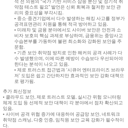
석 전 의원의 “국가 기반 서비스 삼중 분산 및 정기적 취
약점 테스트 필요” 발언은 신뢰 회복과 철저한 보안 관
리의 중요성을 부각시킴.
• 중소·중견기업에서 다수 발생하는 해킹 사고를 정부가
공격표면관리 지원을 통해 적극 방어하고 있음.
• 미래차 및 금융 분야에서도 사이버 보안은 안전과 소
비자 보호의 핵심 과제로 부상하며, 금융위는 중앙사고
수습본부를 가동하여 불편 최소화와 강화된 보안을 주
문함.
• 기존 보안 취약점 방치로 인한 해커의 공격 사례가 다
수 발생했으며, 이에 따른 예방이 수습보다 우선되어야
한다는 분석이 나오고 있음.
• 제로 트러스트 접근법과 ‘시큐어 엔터프라이즈 브라우
저’ 도입은 쉽고 간단하지만 효과적인 보안 강화 대책으
로 평가됨.
추가 최신정보
• 클라우드 보안, 제로 트러스트 모델, 실시간 위험 모니터링
체계 도입 등 선제적 보안 대책이 각 분야에서 점차 확산되고
있음.
• 사이버 공격 위협 증가에 대응하여 공급망 보안, 네트워크
취약점 스캐닝, 다중 인증, 임직원 보안 교육 강화가 필수적이
다.