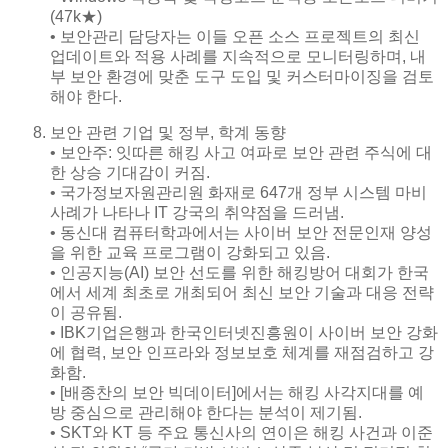
(47k★)
• 보안관리 담당자는 이들 오픈 소스 프로젝트의 최신
업데이트와 적용 사례를 지속적으로 모니터링하며, 내
부 보안 환경에 맞춘 도구 도입 및 커스터마이징을 검토
해야 한다.
보안 관련 기업 및 정부, 학계 동향
• 보안주: 잇따른 해킹 사고 여파로 보안 관련 주식에 대
한 상승 기대감이 커짐.
• 국가정보자원관리원 화재로 647개 정부 시스템 마비
사례가 나타나 IT 강국의 취약점을 드러냄.
• 동신대 컴퓨터학과에서는 사이버 보안 전문인재 양성
을 위한 교육 프로그램이 강화되고 있음.
• 인공지능(AI) 보안 선도를 위한 해킹방어 대회가 한국
에서 세계 최초로 개최되어 최신 보안 기술과 대응 전략
이 공유됨.
• IBK기업은행과 한국인터넷진흥원이 사이버 보안 강화
에 협력, 보안 인프라와 정보보호 체계를 재점검하고 강
화함.
• [배종찬의 보안 빅데이터]에서는 해킹 사각지대를 예
방 중심으로 관리해야 한다는 분석이 제기됨.
• SKT와 KT 등 주요 통신사의 연이은 해킹 사건과 이준