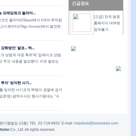
긴급경보
 프레임워크 올라마...
[긴급] 전국 법원
인 올라마(Ollama)에서 6개의 취약점
홈페이지 대부분
큐리티(Oligo Security)에서 발견한
접속불가...
화방안' 발표...'허...
크 성범죄 대응 특위'에 '딥페이크 성범
고 주요 내용을 발표했다. 이번 발표는
투자' 빙자한 사기...
'를 빙자한 사기조직 80명이 경찰에 검거
김준영) 광역수사단 형사기동대는 "수
빌딩 13층) TEL. 02-719-6933 E-mail.
helpdesk@boannews.com
thebn
Co., Ltd. All rights reserved.