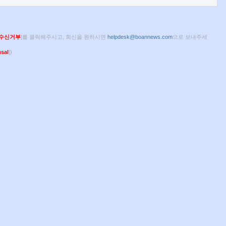
수신거부
]를 클릭해주시고, 회신을 원하시면
helpdesk@boannews.com
으로 보내주세
sal
])