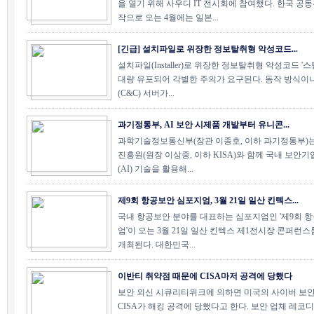
을 열기 위해 사우디 IT 전시회에 참여했다. 한국 공
작으로 오는 4월에는 일본...
[긴급] 설치파일로 위장한 정보탈취형 악성코드...
설치파일(Installer)로 위장한 정보탈취형 악성코드 '스틸C
대량 유포되어 각별한 주의가 요구된다. 동작 방식이
(C&C) 서버가...
과기정통부, AI 보안 시제품 개발부터 유니콘...
과학기술정보통신부(장관 이종호, 이하 과기정통부)
진흥원(원장 이상중, 이하 KISA)와 함께 국내 보안
(AI) 기술을 활용해...
제9회 항공보안 심포지엄, 3월 21일 일산 킨텍스...
국내 항공보안 분야를 대표하는 심포지엄인 '제9회 
엄'이 오는 3월 21일 일산 킨텍스 제1전시장 콘퍼런스
개최된다. 대한민국...
이반티 취약점 때문에 CISA마저 공격에 당했다
보안 외신 시큐리티위크에 의하면 미국의 사이버 보안
CISA가 해킹 공격에 당했다고 한다. 보안 업체 레코