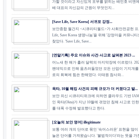
가할 것이라고 자신있게 포부를 밝히는 배민호 비엔에
배 대표의 자신감의 근원이 무엇인지...
[Save Life, Save Korea] 서귀포 강정...
보안종합 월간지 <시큐리티월드>가 사회안전공헌 프로젝
Life, Save Korea 생명나눔'을 위해 '강정마을 커뮤
찾았다. 'Save Life, Save...
[연말기획] 주요 이슈와 사건·사고로 살펴본 2023 ...
어느새 한 해가 흘러 달력의 마지막장에 이르렀다. 20
팬데믹으로 인해 움츠러들었던 모든 산업이 기지개를
로의 회복에 힘쓴 한해였다. 이태원 참사와...
옥타, 10월 해킹 사건의 피해 규모가 더 커졌다고 발...
보안 외신 시큐리티위크에 의하면 클라우드 기반 IAM
인 옥타(Okta)가 지난 10월에 겪었던 침해 사고로 인
를 대폭 수정해 발표했다고 한다.
[오늘의 보안 영어] illegitimate
보통 여러 개의 단어로 묶인 '숙어스러운' 표현을 많이
늘은 단어를 가져왔습니다. '불법적이다'라는 뜻을 가진 ill