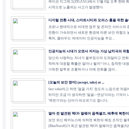
케이션 지그재그(ZIGZAG)에서 11월 6일 오후 한때 
시적으로 노출되는 사고가 발생했다.
디지털 전환 시대, 스마트시티와 오피스·홈을 위한 솔루.
코로나 팬데믹으로 비대면 업무 및 온라인 서비스의 
전환이 가속되면서 새로운 환경에 따른 보안 위협도 
특히, 클라우드·빅데이터·인공지능을 주요...
인공지능의 시대가 오면서 커지는 가상 납치극의 위
당신의 사랑하는 자녀가 울부짖으며 도와달라고 전화를
착하게 대응할 확률은 얼마나 될까? 아니, 침착한 대
가득한 말투로 조롱하거나 아예 전화를 끊어...
[오늘의 보안 영어] (accept, take) at ...
face value라고 하면 '얼굴 가치' 정도의 느낌으로 처
하지만 조금 더 생각하면 '얼굴->면상'이라는 기억이 
'액면가'라는 단어가 떠오르기도 합니다.
얼마 전 발견된 맥OS 멀웨어 옵젝셸즈, 배후에 북한이..
보안 외신 해커뉴스에 의하면 북한의 해킹 조직인 
(BlueNoroff)가 최근 발견된 맥OS 멀웨어인 옵젝셸즈(Ob