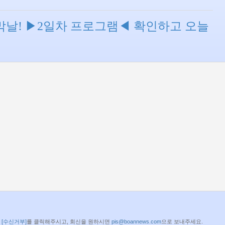
3 마지막날! ▶2일차 프로그램◀ 확인하고 오늘
면
[수신거부]
를 클릭해주시고, 회신을 원하시면
pis@boannews.com
으로 보내주세요.